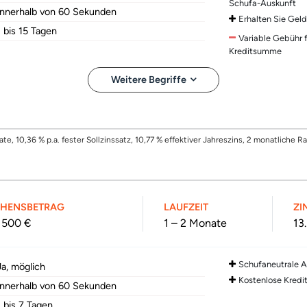
Schufa-Auskunft
Innerhalb von 60 Sekunden
Erhalten Sie Gel
1 bis 15 Tagen
Variable Gebühr 
Kreditsumme
Weitere Begriffe
e, 10,36 % p.a. fester Sollzinssatz, 10,77 % effektiver Jahreszins, 2 monatliche 
EHENSBETRAG
LAUFZEIT
ZI
1 500 €
1 – 2 Monate
13
Schufaneutrale 
Ja, möglich
Kostenlose Kredi
Innerhalb von 60 Sekunden
1 bis 7 Tagen