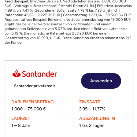
Kreditbeispiel
: (min/max Beispiel): Nettodarlehensbetrag 3.000-50.000
EUR | Vertragslaufzeit (Monate) / Anzahl Raten 24-84 | Effektiver Jahreszins
4,89 % bis 7,47 %| Gebundener Sollzinssatz 4,78 % bis 7,23 % jährlich |
Ratenhöhe 45,62 – 2.227,09 EUR | Gesamtbetrag 3.231,14 – 59.500,66 EUR
Repräsentatives Beispiel: Bei einem Nettodarlehensbetrag von 16.000 EUR
ergibt das bei einer Vertragslaufzeit von 72 Monaten und einem
gebundenen Sollzinssatz von 5,07 % pro Jahr einen effektiven Jahreszins
von 5,19 %. Die monatliche Rate beträgt 258,20 EUR bei einem
Gesamtbetrag von 18.590,31 EUR. Diese Kondition erhalten mindestens 2/3
der Kunde.
Anwenden
Santander privatkredit
DARLEHENSBETRAG
ZINSSATZ
1 000 – 75 000 €
2.95 – 11.37%
LAUFZEIT
AUSZAHLUNG IN
1 – 8 Jahr
1 bis 2 Tagen